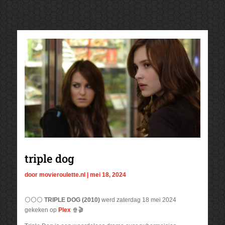
triple dog
door
movieroulette.nl
|
mei 18, 2024
⚪⚪⚪
TRIPLE DOG (2010)
werd zaterdag 18 mei 2024
gekeken op
Ple
x
🍿🎬