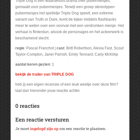
Triple Dog is een waardeloos drama over pubermeisjes,
gemaakt voor pubermeisjes. Terwijl een groep stereotypen
pubermeisjes het spelletje Triple Dog speelt, een extreme
variant van Truth or Dare, komt de kijker middels flashbacks
meer te weten over een voorval met een verdronken meisje. Het
verhaal is flinterdun, alsook de personages en het acteerwerk is
beschamend slecht.
regie
: Pascal Franchot |
cast
: Britt Robertson, Alexia Fast, Scout
Taylor-Compton, Janel Parrish, Emily Tennant, Carly McKillip
aantal keren gezien
: 1
bekijk de trailer van TRIPLE DOG
heb jij een eigen recensie of een leuk weetje over deze film?
laat dan hieronder jouw reactie achter.
0 reacties
Een reactie versturen
Je moet
ingelogd zijn op
om een reactie te plaatsen.