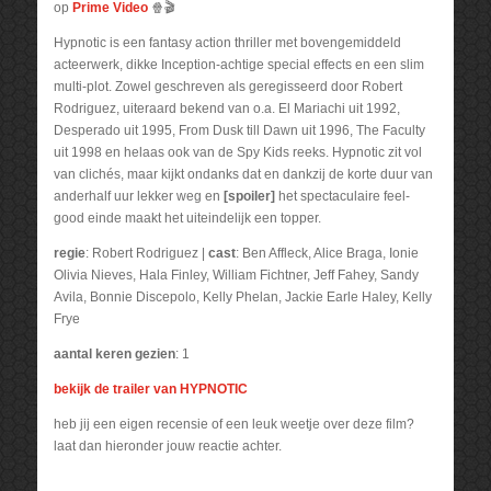
op
Prime Video
🍿🎬
Hypnotic is een fantasy action thriller met bovengemiddeld
acteerwerk, dikke Inception-achtige special effects en een slim
multi-plot. Zowel geschreven als geregisseerd door Robert
Rodriguez, uiteraard bekend van o.a. El Mariachi uit 1992,
Desperado uit 1995, From Dusk till Dawn uit 1996, The Faculty
uit 1998 en helaas ook van de Spy Kids reeks. Hypnotic zit vol
van clichés, maar kijkt ondanks dat en dankzij de korte duur van
anderhalf uur lekker weg en
[spoiler]
het spectaculaire feel-
good einde maakt het uiteindelijk een topper.
regie
: Robert Rodriguez |
cast
: Ben Affleck, Alice Braga, Ionie
Olivia Nieves, Hala Finley, William Fichtner, Jeff Fahey, Sandy
Avila, Bonnie Discepolo, Kelly Phelan, Jackie Earle Haley, Kelly
Frye
aantal keren gezien
: 1
bekijk de trailer van HYPNOTIC
heb jij een eigen recensie of een leuk weetje over deze film?
laat dan hieronder jouw reactie achter.