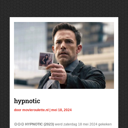
hypnotic
door
movieroulette.nl
|
mei 18, 2024
🟡🟡🟡
HYPNOTIC (2023)
werd zaterdag 18 mei 2024 gekeken