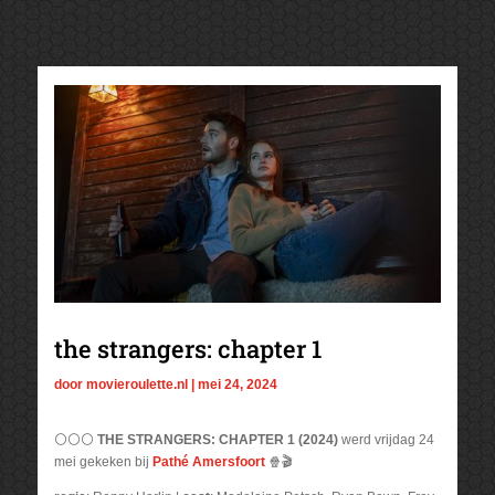
the strangers: chapter 1
door
movieroulette.nl
|
mei 24, 2024
⚪⚪⚪
THE STRANGERS: CHAPTER 1 (2024)
werd vrijdag 24
mei gekeken bij
Pathé Amersfoort
🍿🎬