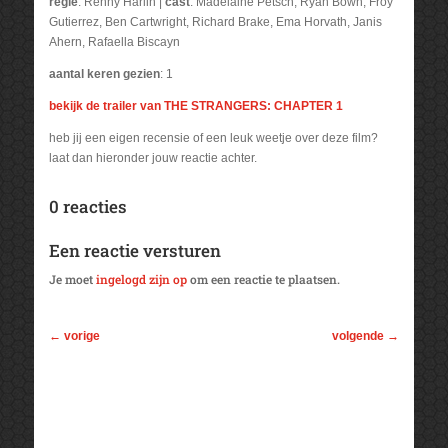
regie
: Renny Harlin |
cast
: Madelaine Petsch, Ryan Bown, Froy
Gutierrez, Ben Cartwright, Richard Brake, Ema Horvath, Janis
Ahern, Rafaella Biscayn
aantal keren gezien
: 1
bekijk de trailer van THE STRANGERS: CHAPTER 1
heb jij een eigen recensie of een leuk weetje over deze film?
laat dan hieronder jouw reactie achter.
0 reacties
Een reactie versturen
Je moet
ingelogd zijn op
om een reactie te plaatsen.
←
vorige
volgende
→