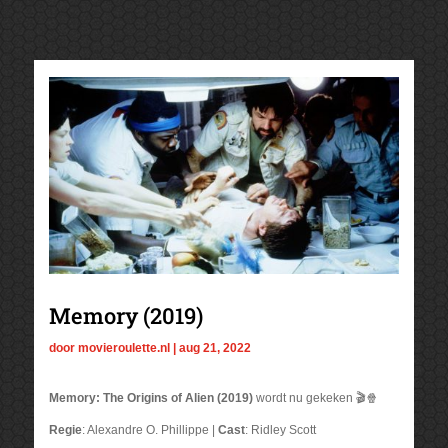
Memory (2019)
door
movieroulette.nl
|
aug 21, 2022
Memory: The Origins of Alien (2019)
wordt nu gekeken 🎬🍿
Regie
: Alexandre O. Phillippe |
Cast
: Ridley Scott