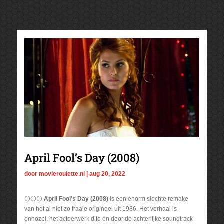
April Fool’s Day (2008)
door
movieroulette.nl
|
aug 20, 2022
⚪⚪⚪
April Fool’s Day (2008)
is een enorm slechte remake
van het al niet zo fraaie origineel uit 1986. Het verhaal is
onnozel, het acteerwerk dito en door de achterlijke soundtrack