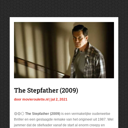
The Stepfather (2009)
door
movieroulette.nl
|
jul 2, 2021
🟡🟡⚪
The Stepfather (2009)
is een vermakelijke ouderwetse
thriller en een geslaagde remake van het origineel uit 1987. Wel
jammer dat de stiefvader vanaf de start al enorm creepy en