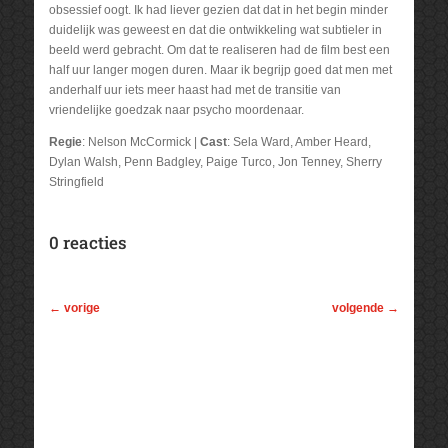
obsessief oogt. Ik had liever gezien dat dat in het begin minder
duidelijk was geweest en dat die ontwikkeling wat subtieler in
beeld werd gebracht. Om dat te realiseren had de film best een
half uur langer mogen duren. Maar ik begrijp goed dat men met
anderhalf uur iets meer haast had met de transitie van
vriendelijke goedzak naar psycho moordenaar.
Regie
: Nelson McCormick |
Cast
: Sela Ward, Amber Heard,
Dylan Walsh, Penn Badgley, Paige Turco, Jon Tenney, Sherry
Stringfield
0 reacties
←
vorige
volgende
→