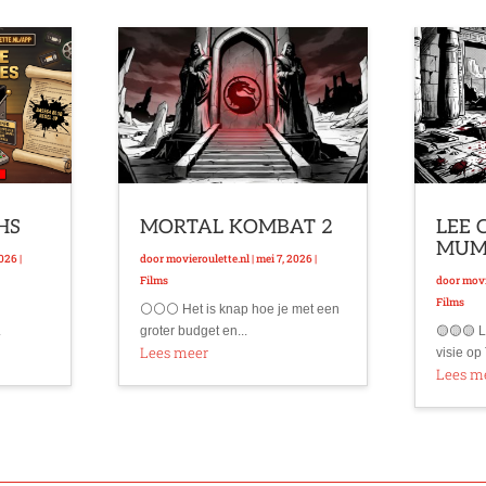
VHS
MORTAL KOMBAT 2
LEE 
MU
2026
|
door
movieroulette.nl
|
mei 7, 2026
|
Films
door
movi
Films
⚪⚪⚪ Het is knap hoe je met een
.
groter budget en...
🟡🟡🟡 L
Lees meer
visie op 
Lees m