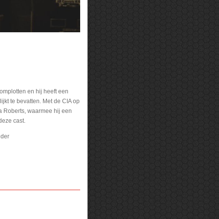
omplotten en hij heeft een
ijkt te bevatten. Met de CIA op
lia Roberts, waarmee hij een
deze cast.
nder