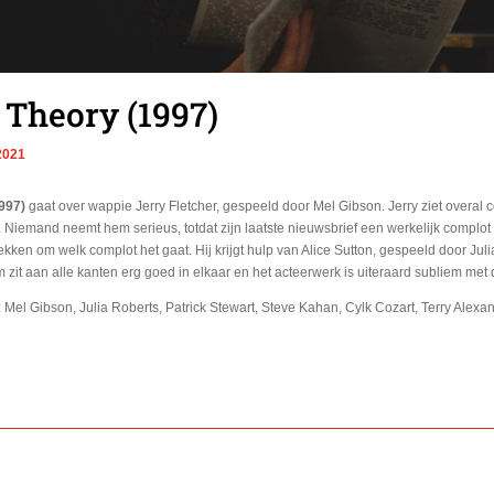
 Theory (1997)
 2021
997)
gaat over wappie Jerry Fletcher, gespeeld door Mel Gibson. Jerry ziet overal c
 Niemand neemt hem serieus, totdat zijn laatste nieuwsbrief een werkelijk complot l
tdekken om welk complot het gaat. Hij krijgt hulp van Alice Sutton, gespeeld door Ju
m zit aan alle kanten erg goed in elkaar en het acteerwerk is uiteraard subliem met 
: Mel Gibson, Julia Roberts, Patrick Stewart, Steve Kahan, Cylk Cozart, Terry Alexa