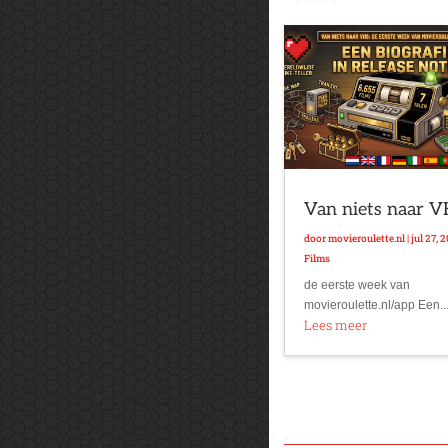
Van niets naar 
door
movieroulette.nl
|
jul 27, 
Films
de eerste week van
movieroulette.nl/app Een..
Lees meer