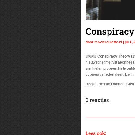
Conspiracy
door
movieroulette.nl
|
jul 1,
🟡🟡🟡
Conspiracy Theory (1
nieuwsbrief met vijf abonnees.
zijn hielen probeert hij te on
dubieus verleden deelt. De fil
Regie
: Richard Donner |
Cast
0 reacties
Lees ook: