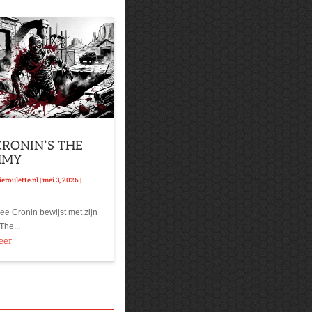
CRONIN’S THE
MMY
eroulette.nl
|
mei 3, 2026
|
ee Cronin bewijst met zijn
The...
eer