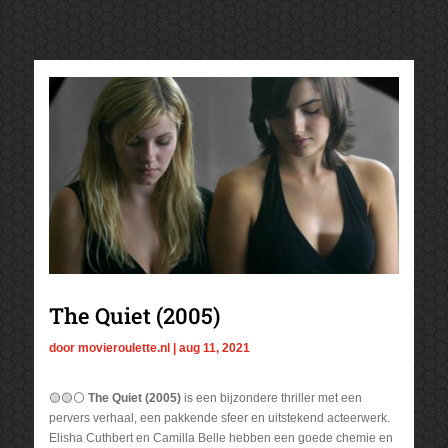
The Quiet (2005)
door
movieroulette.nl
|
aug 11, 2021
🟡🟡⚪
The Quiet (2005)
is een bijzondere thriller met een
pervers verhaal, een pakkende sfeer en uitstekend acteerwerk.
Elisha Cuthbert en Camilla Belle hebben een goede chemie en