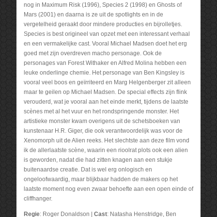
nog in Maximum Risk (1996), Species 2 (1998) en Ghosts of
Mars (2001) en daarna is ze uit de spotlights en in de
vergetelheid geraakt door mindere producties en bijrolletjes.
Species is best origineel van opzet met een interessant verhaal
en een vermakelijke cast. Vooral Michael Madsen doet het erg
goed met zijn overdreven macho personage. Ook de
personages van Forest Withaker en Alfred Molina hebben een
leuke onderlinge chemie. Het personage van Ben Kingsley is
vooral veel boos en geïrriteerd en Marg Helgenberger zit alleen
maar te geilen op Michael Madsen. De special effects zijn flink
verouderd, wat je vooral aan het einde merkt, tijdens de laatste
scènes met al het vuur en het rondspringende monster. Het
artistieke monster kwam overigens uit de schetsboeken van
kunstenaar H.R. Giger, die ook verantwoordelijk was voor de
Xenomorph uit de Alien reeks. Het slechtste aan deze film vond
ik de allerlaatste scène, waarin een rioolrat plots ook een alien
is geworden, nadat die had zitten knagen aan een stukje
buitenaardse creatie. Dat is wel erg onlogisch en
ongeloofwaardig, maar blijkbaar hadden de makers op het
laatste moment nog even zwaar behoefte aan een open einde of
cliffhanger.
Regie
: Roger Donaldson |
Cast
: Natasha Henstridge, Ben