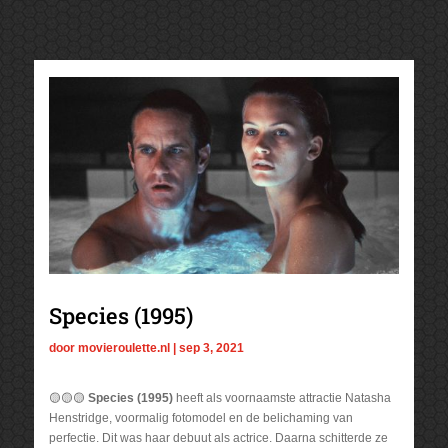
Species (1995)
door
movieroulette.nl
|
sep 3, 2021
🟡🟡🟡
Species (1995)
heeft als voornaamste attractie Natasha
Henstridge, voormalig fotomodel en de belichaming van
perfectie. Dit was haar debuut als actrice. Daarna schitterde ze