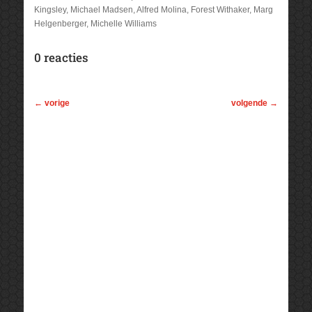
Kingsley, Michael Madsen, Alfred Molina, Forest Withaker, Marg
Helgenberger, Michelle Williams
0 reacties
←
vorige
volgende
→