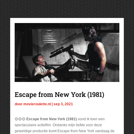
Escape from New York (1981)
door
movieroulette.nl
|
sep 3, 2021
🟡🟡🟡
Escape from New York (1981)
vond ik toen een
spectaculaire actiefilm. Ondanks mijn liefde voor deze
geweldige productie komt Escape from New York vandaag de