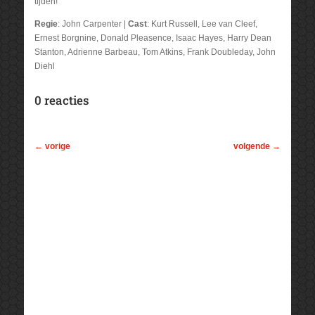
tijden!
Regie
: John Carpenter |
Cast
: Kurt Russell, Lee van Cleef,
Ernest Borgnine, Donald Pleasence, Isaac Hayes, Harry Dean
Stanton, Adrienne Barbeau, Tom Atkins, Frank Doubleday, John
Diehl
0 reacties
←
vorige
volgende
→