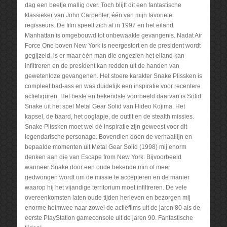
dag een beetje mallig over. Toch blijft dit een fantastische
klassieker van John Carpenter, één van mijn favoriete
regisseurs. De film speelt zich af in 1997 en het eiland
Manhattan is omgebouwd tot onbewaakte gevangenis. Nadat Air
Force One boven New York is neergestort en de president wordt
gegijzeld, is er maar één man die ongezien het eiland kan
infiltreren en de president kan redden uit de handen van
gewetenloze gevangenen. Het stoere karakter Snake Plissken is
compleet bad-ass en was duidelijk een inspiratie voor recentere
actiefiguren. Het beste en bekendste voorbeeld daarvan is Solid
Snake uit het spel Metal Gear Solid van Hideo Kojima. Het
kapsel, de baard, het ooglapje, de outfit en de stealth missies.
Snake Plissken moet wel dé inspiratie zijn geweest voor dit
legendarische personage. Bovendien doen de verhaallijn en
bepaalde momenten uit Metal Gear Solid (1998) mij enorm
denken aan die van Escape from New York. Bijvoorbeeld
wanneer Snake door een oude bekende min of meer
gedwongen wordt om de missie te accepteren en de manier
waarop hij het vijandige territorium moet infiltreren. De vele
overeenkomsten laten oude tijden herleven en bezorgen mij
enorme heimwee naar zowel de actiefilms uit de jaren 80 als de
eerste PlayStation gameconsole uit de jaren 90. Fantastische