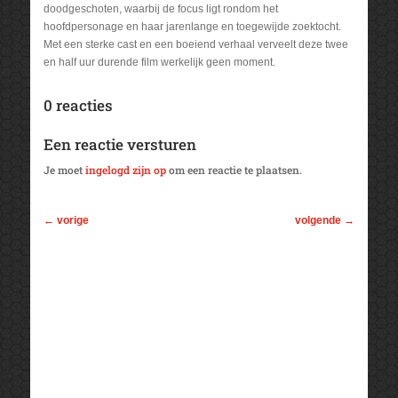
doodgeschoten, waarbij de focus ligt rondom het
hoofdpersonage en haar jarenlange en toegewijde zoektocht.
Met een sterke cast en een boeiend verhaal verveelt deze twee
en half uur durende film werkelijk geen moment.
0 reacties
Een reactie versturen
Je moet
ingelogd zijn op
om een reactie te plaatsen.
←
vorige
volgende
→