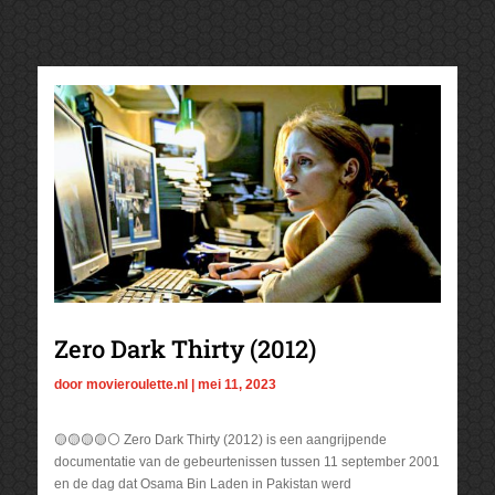
Zero Dark Thirty (2012)
door
movieroulette.nl
|
mei 11, 2023
🟡🟡🟡🟡⚪ Zero Dark Thirty (2012) is een aangrijpende
documentatie van de gebeurtenissen tussen 11 september 2001
en de dag dat Osama Bin Laden in Pakistan werd