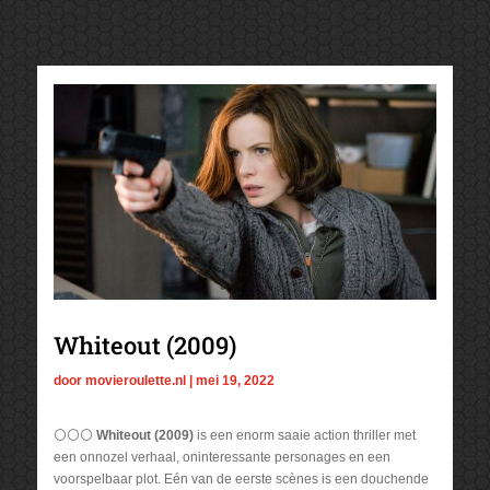
Whiteout (2009)
door
movieroulette.nl
|
mei 19, 2022
⚪⚪⚪
Whiteout (2009)
is een enorm saaie action thriller met
een onnozel verhaal, oninteressante personages en een
voorspelbaar plot. Eén van de eerste scènes is een douchende