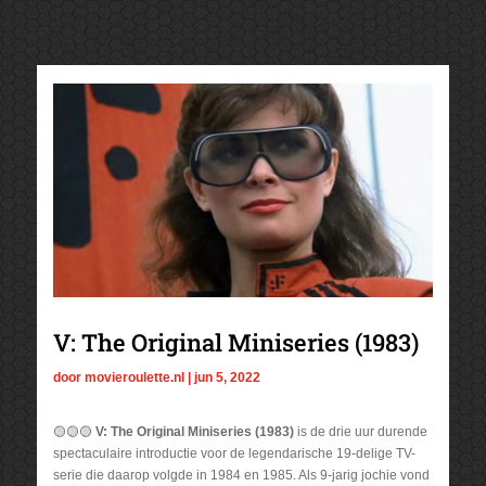
V: The Original Miniseries (1983)
door
movieroulette.nl
|
jun 5, 2022
🟡🟡🟡
V: The Original Miniseries (1983)
is de drie uur durende
spectaculaire introductie voor de legendarische 19-delige TV-
serie die daarop volgde in 1984 en 1985. Als 9-jarig jochie vond