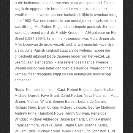
ik die buitenaardse reptielwezens maar wat spannend. Zojuist
zag ik de opgepoetste breedbeeld-versie in kraakheldere
kwaliteit en het voelde als een fantastisch tijdreis-avontuur terug
naar 1983. Wat een overdosis aan nostalgie en jeugdsentiment
was dit zeg. Met Robert Englund als simpele goedzak die later
wereldberoemd werd als Freddy Krueger in A Nightmare on Elm
Street (1984-1994). In mijn herinneringen was Marc Singer als
Mike Donovan de grote verzetsheld, terwijl eigenlijk Faye Grant
als dr. Julie Parrish centraal staat als de wetenschapper die
onbedoeld uitgroeit tot de dappere leider van het verzet. En
veertig jaar later begrijp ik alle referenties naar de Tweede
Wereld oorlog veel beter dan toen als 9-jarige, waardoor het
verhaal meer diepgang krijgt en een belangrijke boodschap
achterlaat.
Regie
: Kenneth Johnson |
Cast
: Robert Englund, Jane Badler,
Michael Durrell, Faye Grant, David Packer, Neva Patterson, Marc
Singer, Michael Wright, Bonnie Bartlett, Leonardo Cimino,
Richard Herd, Evan C. Kim, Richard Lawson, George Morfogen,
Andrew Prine, Hansford Rowe, Jenny Sullivan, Penelope
Windust, Michael Alldredge, Jason Bernard, Camila Ashland,
Frank Ashmore, Veveka Davis, Diane Cary, Joanna Kerns,
William Russ, Michael Swan, Wiley Harker, Eric Johnston, Curt