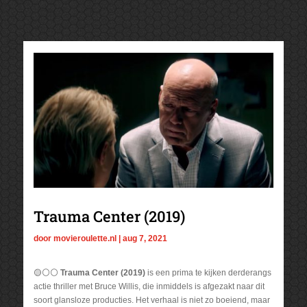
Trauma Center (2019)
door
movieroulette.nl
|
aug 7, 2021
🟡⚪⚪
Trauma Center (2019)
is een prima te kijken derderangs
actie thriller met Bruce Willis, die inmiddels is afgezakt naar dit
soort glansloze producties. Het verhaal is niet zo boeiend, maar