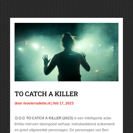
TO CATCH A KILLER
door
movieroulette.nl
|
feb 17, 2023
🟡🟡🟡
TO CATCH A KILLER (2023)
is een intelligente actie-
thriller met een steengoed verhaal, indrukwekkend acteerwerk
en goed uitgewerkte personages. De personages van Ben