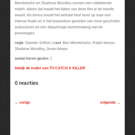
Mendelsohn en Shailene Woodley vormen een uitstekende
match; alleen dat maakt het kijken van deze film al de moeite
waard. Als bonus bouwt het verhaal heel mooi op naar een
intense finale en is het tussendoor genieten van mooi geschoten
actiescènes en een diepzinnige kennismaking met de
personages.
regie
: Damián Szifron |
cast
: Ben Mendelsohn, Ralph Ineson,
Shailene Woodley, Jovan Adepo
aantal keren gezien
: 1
bekijk de trailer van TO CATCH A KILLER
0 reacties
←
vorige
volgende
→