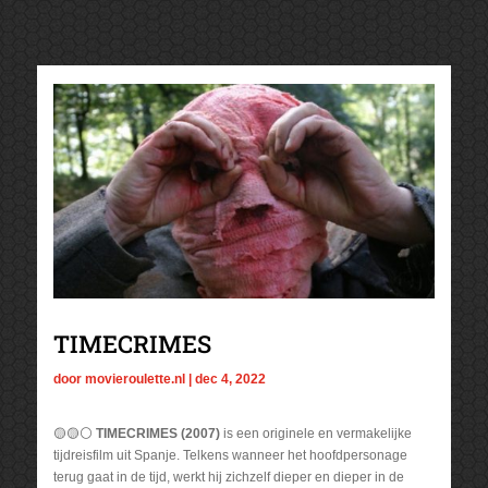
TIMECRIMES
door
movieroulette.nl
|
dec 4, 2022
🟡🟡⚪
TIMECRIMES (2007)
is een originele en vermakelijke
tijdreisfilm uit Spanje. Telkens wanneer het hoofdpersonage
terug gaat in de tijd, werkt hij zichzelf dieper en dieper in de