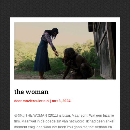
the woman
door
movieroulette.nl
|
mrt 3, 2024
🟡🟡⚪ THE WOMAN (2011) is bizar. Maar echt! Wat een bizarre
film. Maar wel in de goede zin van het woord. Ik had geen enkel
moment enig idee waar het heen zou gaan met het verhaal en