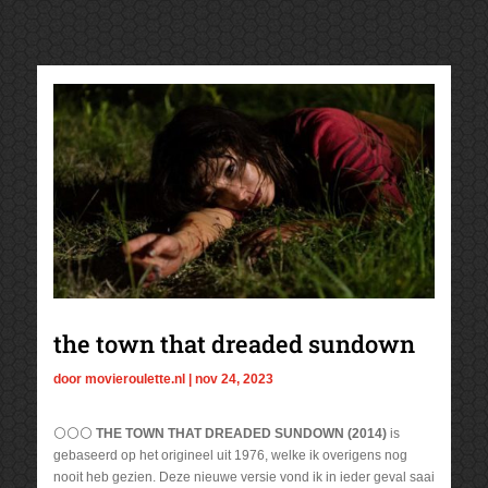
the town that dreaded sundown
door
movieroulette.nl
|
nov 24, 2023
⚪⚪⚪
THE TOWN THAT DREADED SUNDOWN (2014)
is
gebaseerd op het origineel uit 1976, welke ik overigens nog
nooit heb gezien. Deze nieuwe versie vond ik in ieder geval saai