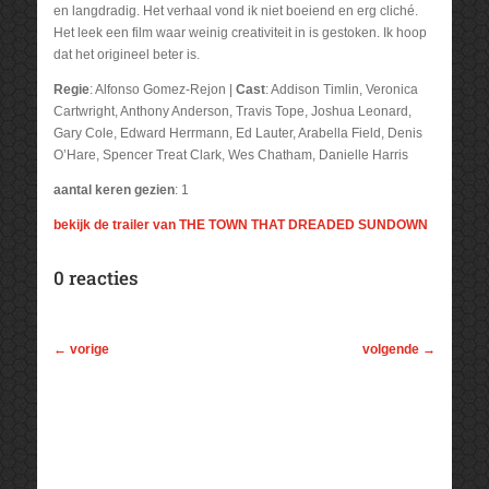
en langdradig. Het verhaal vond ik niet boeiend en erg cliché.
Het leek een film waar weinig creativiteit in is gestoken. Ik hoop
dat het origineel beter is.
Regie
: Alfonso Gomez-Rejon |
Cast
: Addison Timlin, Veronica
Cartwright, Anthony Anderson, Travis Tope, Joshua Leonard,
Gary Cole, Edward Herrmann, Ed Lauter, Arabella Field, Denis
O’Hare, Spencer Treat Clark, Wes Chatham, Danielle Harris
aantal keren gezien
: 1
bekijk de trailer van THE TOWN THAT DREADED SUNDOWN
0 reacties
←
vorige
volgende
→