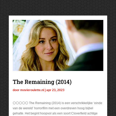
The Remaining (2014)
door
movieroulette.nl
|
apr 23, 2023
⚪⚪⚪⚪⚪ The Remaining (2014) is een verschrikkelijke ‘einde
van de wereld’ horrorfilm met een overdreven hoog bijbel
gehalte. Het begint hoopvol als een soort Cloverfield achtige