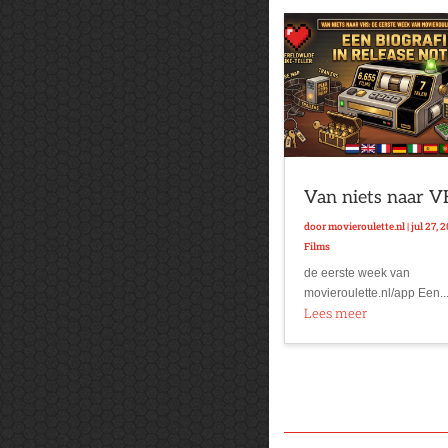
Van niets naar 
door
movieroulette.nl
|
jul 27, 
Films
de eerste week van
movieroulette.nl/app Een..
Lees meer