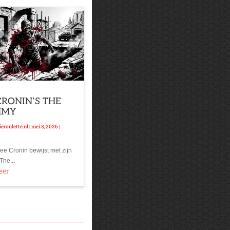
CRONIN’S THE
MMY
eroulette.nl
|
mei 3, 2026
|
ee Cronin bewijst met zijn
The...
eer