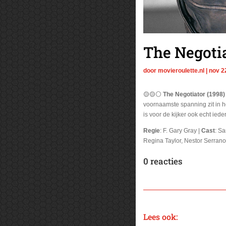
The Negotia
door
movieroulette.nl
|
nov 2
🟡🟡⚪
The Negotiator (1998)
voornaamste spanning zit in h
is voor de kijker ook echt ied
Regie
: F. Gary Gray |
Cast
: Sa
Regina Taylor, Nestor Serrano,
0 reacties
Lees ook: