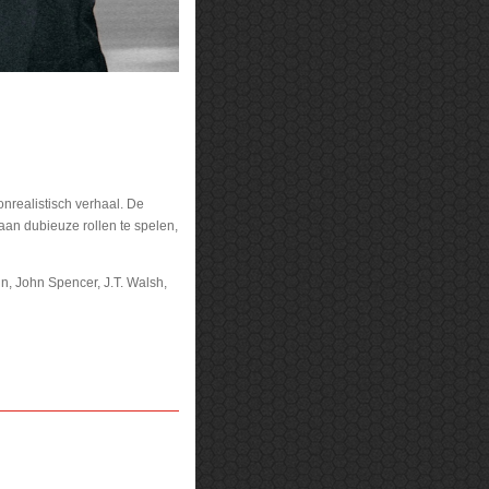
onrealistisch verhaal. De
aan dubieuze rollen te spelen,
n, John Spencer, J.T. Walsh,