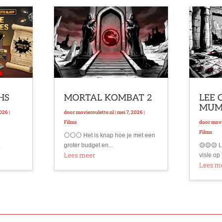
VHS
MORTAL KOMBAT 2
LEE 
MU
2026
|
door
movieroulette.nl
|
mei 7, 2026
|
Films
door
movi
Films
⚪⚪⚪ Het is knap hoe je met een
.
groter budget en...
🟡🟡🟡 L
Lees meer
visie op 
Lees m