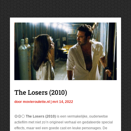
The Losers (2010)
door
movieroulette.nl
|
mrt 14, 2022
🟡🟡⚪
The Losers (2010)
is een vermakelijke, ouderwetse
actiefilm met niet zo’n origineel verhaal en gedateerde special
effects, maar wel een goede cast en leuke personages. De