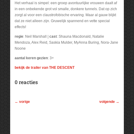
Het verhaal is simpel: een groep avontuurlijke vrouwen daalt af
in een onbekende grot vol smalle, donkere tunnels. Dat op zich
zorgt al voor een claustrofobische ervaring. Maar al gauw blijkt
dat ze niet alleen zijn. Gruwelijk spannend en vette special
effects!
regie
: Neil Marshall |
cast
: Shauna Macdonald, Natalie
Mendoza, Alex Reid, Saskia Mulder, MyAnna Buring, Nora-Jane
Noone
aantal keren gezien
: 3+
bekijk de trailer van THE DESCENT
0 reacties
←
vorige
volgende
→