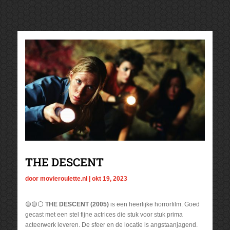
THE DESCENT
door
movieroulette.nl
|
okt 19, 2023
🟡🟡⚪
THE DESCENT (2005)
is een heerlijke horrorfilm. Goed
gecast met een stel fijne actrices die stuk voor stuk prima
acteerwerk leveren. De sfeer en de locatie is angstaanjagend.