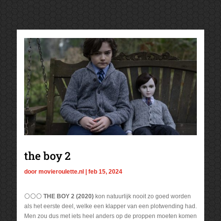
the boy 2
door
movieroulette.nl
|
feb 15, 2024
⚪⚪⚪
THE BOY 2 (2020)
kon natuurlijk nooit zo goed worden
als het eerste deel, welke een klapper van een plotwending had.
Men zou dus met iets heel anders op de proppen moeten komen