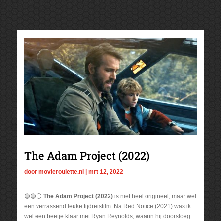
The Adam Project (2022)
door
movieroulette.nl
|
mrt 12, 2022
🟡🟡⚪
The Adam Project (2022)
is niet heel origineel, maar wel
een verrassend leuke tijdreisfilm. Na Red Notice (2021) was ik
wel een beetje klaar met Ryan Reynolds, waarin hij doorsloeg