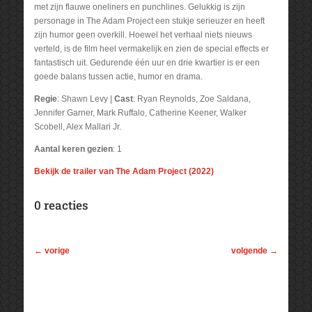
met zijn flauwe oneliners en punchlines. Gelukkig is zijn
personage in The Adam Project een stukje serieuzer en heeft
zijn humor geen overkill. Hoewel het verhaal niets nieuws
verteld, is de film heel vermakelijk en zien de special effects er
fantastisch uit. Gedurende één uur en drie kwartier is er een
goede balans tussen actie, humor en drama.
Regie
: Shawn Levy |
Cast
: Ryan Reynolds, Zoe Saldana,
Jennifer Garner, Mark Ruffalo, Catherine Keener, Walker
Scobell, Alex Mallari Jr.
Aantal keren gezien
: 1
Bekijk de trailer van The Adam Project (2022)
0 reacties
←
vorige
volgende
→