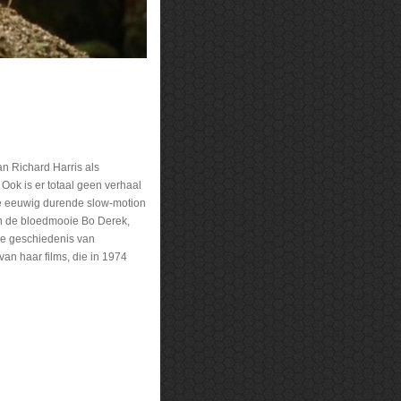
an Richard Harris als
 Ook is er totaal geen verhaal
de eeuwig durende slow-motion
van de bloedmooie Bo Derek,
 de geschiedenis van
an haar films, die in 1974