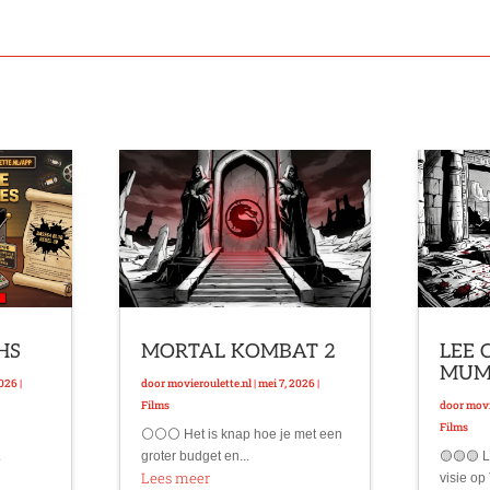
VHS
MORTAL KOMBAT 2
LEE 
MU
2026
|
door
movieroulette.nl
|
mei 7, 2026
|
Films
door
movi
Films
⚪⚪⚪ Het is knap hoe je met een
.
groter budget en...
🟡🟡🟡 L
Lees meer
visie op 