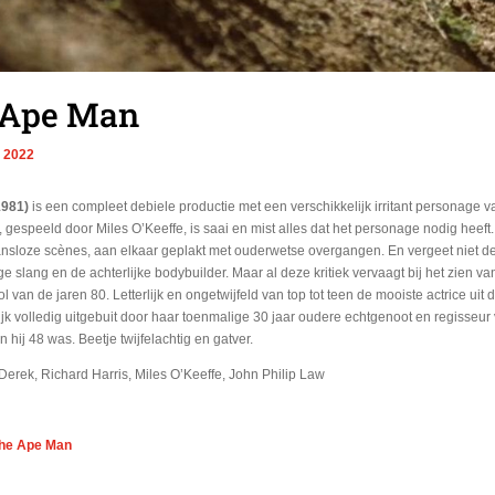
 Ape Man
, 2022
1981)
is een compleet debiele productie met een verschikkelijk irritant personage v
, gespeeld door Miles O’Keeffe, is saai en mist alles dat het personage nodig heeft.
kansloze scènes, aan elkaar geplakt met ouderwetse overgangen. En vergeet niet 
e slang en de achterlijke bodybuilder. Maar al deze kritiek vervaagt bij het zien 
van de jaren 80. Letterlijk en ongetwijfeld van top tot teen de mooiste actrice uit
k volledig uitgebuit door haar toenmalige 30 jaar oudere echtgenoot en regisseur v
 hij 48 was. Beetje twijfelachtig en gatver.
 Derek, Richard Harris, Miles O’Keeffe, John Philip Law
 the Ape Man