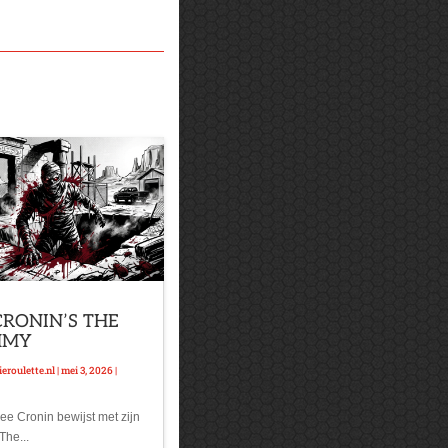
CRONIN’S THE
MMY
eroulette.nl
|
mei 3, 2026
|
ee Cronin bewijst met zijn
The...