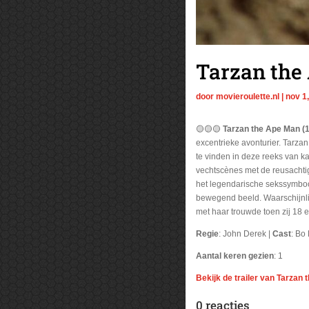
Tarzan the
door
movieroulette.nl
|
nov 1
🟡🟡🟡
Tarzan the Ape Man (
excentrieke avonturier. Tarzan
te vinden in deze reeks van 
vechtscènes met de reusachtig
het legendarische sekssymbool 
bewegend beeld. Waarschijnlij
met haar trouwde toen zij 18 en
Regie
: John Derek |
Cast
: Bo
Aantal keren gezien
: 1
Bekijk de trailer van Tarzan
0 reacties