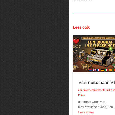
Lees ook:
Van niets naar 
door
movieroulette.nl
|
jul 27, 
Films
de eerste week van
movieroulette.nl/app Een..
Lees meer