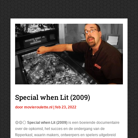
Special when Lit (2009)
door
movieroulette.nl
|
feb 23, 2022
🟡🟡⚪
Special when Lit (2009)
is een boeiende documentaire
over de opkomst, het succes en de ondergang van de
flipperkast, waarin makers, ontwerpers en spelers uitgebreid