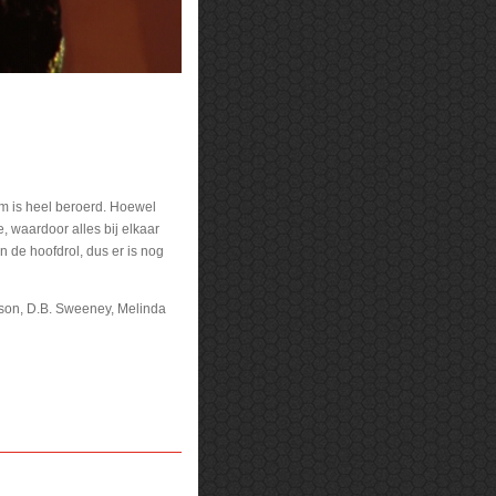
lm is heel beroerd. Hoewel
, waardoor alles bij elkaar
 de hoofdrol, dus er is nog
mson, D.B. Sweeney, Melinda