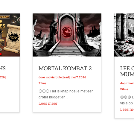
VHS
MORTAL KOMBAT 2
LEE 
MU
2026
|
door
movieroulette.nl
|
mei 7, 2026
|
Films
door
movi
Films
⚪⚪⚪ Het is knap hoe je met een
.
groter budget en...
🟡🟡🟡 L
Lees meer
visie op 
Lees m