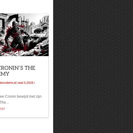
CRONIN’S THE
MMY
eroulette.nl
|
mei 3, 2026
|
ee Cronin bewijst met zijn
The...
eer