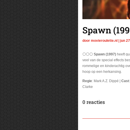
Spawn (199
door
movieroulette.nl
|
jun 27
⚪⚪⚪
Spawn (1997)
heeft qu
veel van de special effects be
rommelige en kinderachtig ove
hoop op een herkansing.
Regie
: Mark A.Z. Dippé |
Cast
Clarke
0 reacties