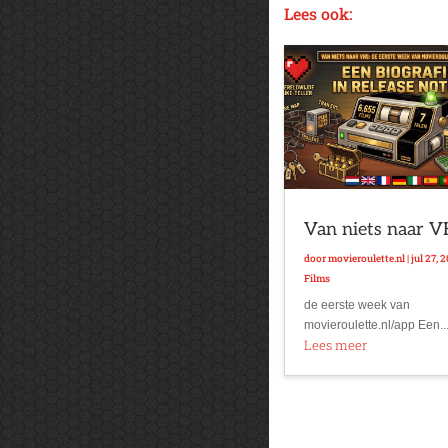
Lees ook:
Van niets naar 
door
movieroulette.nl
|
jul 27, 
Films
de eerste week van
movieroulette.nl/app Een..
Lees meer