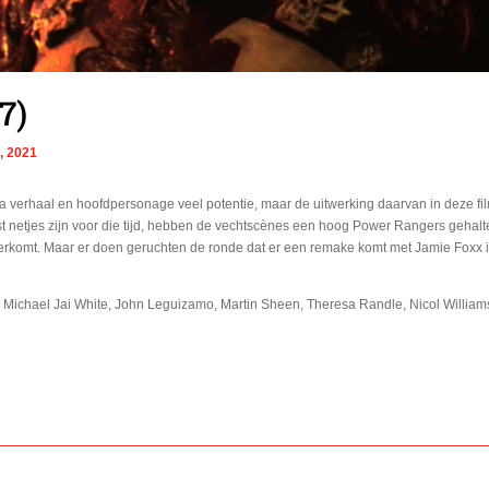
7)
, 2021
a verhaal en hoofdpersonage veel potentie, maar de uitwerking daarvan in deze fi
st netjes zijn voor die tijd, hebben de vechtscènes een hoog Power Rangers gehalte
rkomt. Maar er doen geruchten de ronde dat er een remake komt met Jamie Foxx in
: Michael Jai White, John Leguizamo, Martin Sheen, Theresa Randle, Nicol Willia