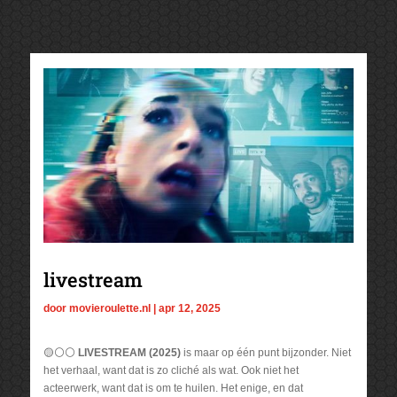
livestream
door
movieroulette.nl
|
apr 12, 2025
🟡⚪⚪
LIVESTREAM (2025)
is maar op één punt bijzonder. Niet
het verhaal, want dat is zo cliché als wat. Ook niet het
acteerwerk, want dat is om te huilen. Het enige, en dat