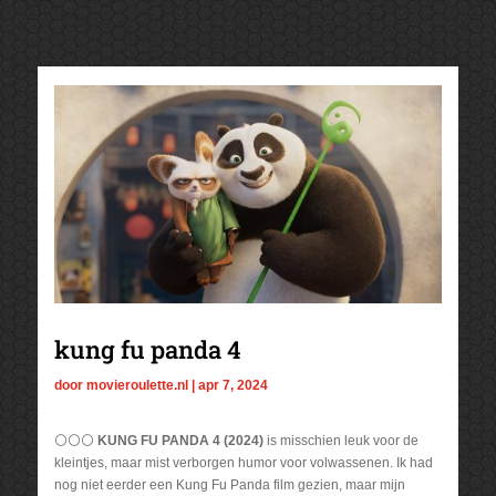
kung fu panda 4
door
movieroulette.nl
|
apr 7, 2024
⚪⚪⚪
KUNG FU PANDA 4 (2024)
is misschien leuk voor de
kleintjes, maar mist verborgen humor voor volwassenen. Ik had
nog niet eerder een Kung Fu Panda film gezien, maar mijn