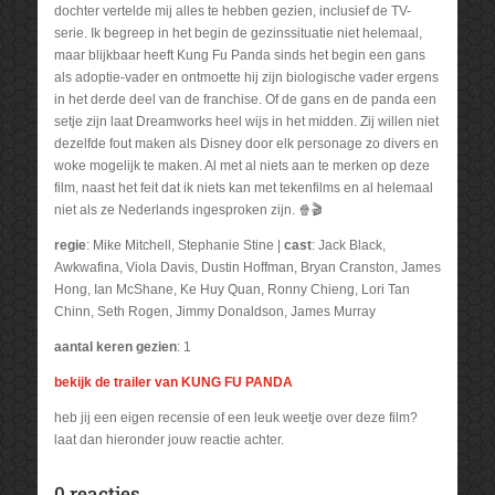
dochter vertelde mij alles te hebben gezien, inclusief de TV-
serie. Ik begreep in het begin de gezinssituatie niet helemaal,
maar blijkbaar heeft Kung Fu Panda sinds het begin een gans
als adoptie-vader en ontmoette hij zijn biologische vader ergens
in het derde deel van de franchise. Of de gans en de panda een
setje zijn laat Dreamworks heel wijs in het midden. Zij willen niet
dezelfde fout maken als Disney door elk personage zo divers en
woke mogelijk te maken. Al met al niets aan te merken op deze
film, naast het feit dat ik niets kan met tekenfilms en al helemaal
niet als ze Nederlands ingesproken zijn. 🍿🎬
regie
: Mike Mitchell, Stephanie Stine |
cast
: Jack Black,
Awkwafina, Viola Davis, Dustin Hoffman, Bryan Cranston, James
Hong, Ian McShane, Ke Huy Quan, Ronny Chieng, Lori Tan
Chinn, Seth Rogen, Jimmy Donaldson, James Murray
aantal keren gezien
: 1
bekijk de trailer van KUNG FU PANDA
heb jij een eigen recensie of een leuk weetje over deze film?
laat dan hieronder jouw reactie achter.
0 reacties