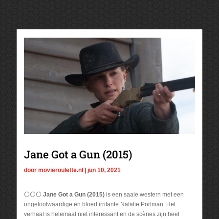
Jane Got a Gun (2015)
door
movieroulette.nl
|
jun 10, 2021
⚪⚪⚪
Jane Got a Gun (2015)
is een saaie western met een
ongeloofwaardige en bloed irritante Natalie Portman. Het
verhaal is helemaal niet interessant en de scènes zijn heel