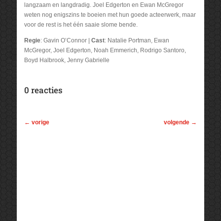
langzaam en langdradig. Joel Edgerton en Ewan McGregor
weten nog enigszins te boeien met hun goede acteerwerk, maar
voor de rest is het één saaie slome bende.
Regie
: Gavin O’Connor |
Cast
: Natalie Portman, Ewan
McGregor, Joel Edgerton, Noah Emmerich, Rodrigo Santoro,
Boyd Halbrook, Jenny Gabrielle
0 reacties
←
vorige
volgende
→