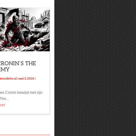
CRONIN’S THE
MMY
eroulette.nl
|
mei 3, 2026
|
ee Cronin bewijst met zijn
The...
eer