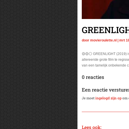
GREENLIG
door
movieroulette.nl
|
mrt 1
🟡🟡⚪ GREENLIGHT (2019) is een
allereerste grote film te reg
van een tamelijk onbekende cas
0 reacties
Een reactie versture
Je moet
ingelogd zijn op
om e
Lees ook: