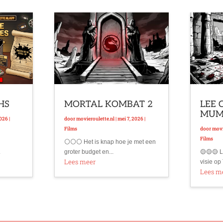
VHS
MORTAL KOMBAT 2
LEE 
MU
2026
|
door
movieroulette.nl
|
mei 7, 2026
|
Films
door
movi
Films
⚪⚪⚪ Het is knap hoe je met een
.
groter budget en...
🟡🟡🟡 L
Lees meer
visie op 
Lees m