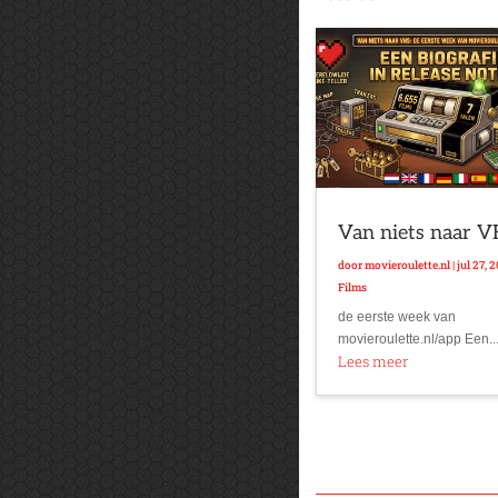
Van niets naar 
door
movieroulette.nl
|
jul 27, 
Films
de eerste week van
movieroulette.nl/app Een..
Lees meer