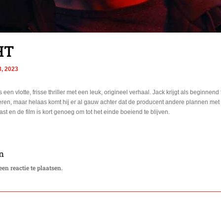
HT
8, 2023
 vlotte, frisse thriller met een leuk, origineel verhaal. Jack krijgt als beginnend
isseren, maar helaas komt hij er al gauw achter dat de producent andere plannen me
t en de film is kort genoeg om tot het einde boeiend te blijven.
n
en reactie te plaatsen.