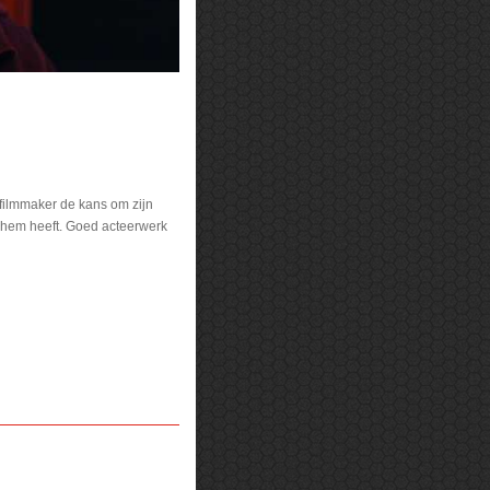
 filmmaker de kans om zijn
t hem heeft. Goed acteerwerk