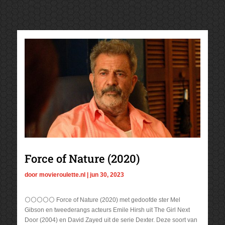
Force of Nature (2020)
door
movieroulette.nl
|
jun 30, 2023
⚪⚪⚪⚪⚪ Force of Nature (2020) met gedoofde ster Mel
Gibson en tweederangs acteurs Emile Hirsh uit The Girl Next
Door (2004) en David Zayed uit de serie Dexter. Deze soort van