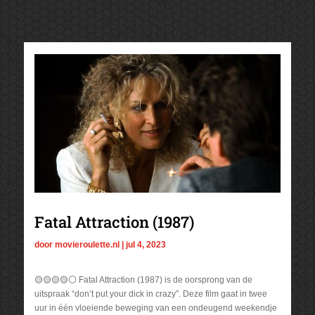
Fatal Attraction (1987)
door
movieroulette.nl
|
jul 4, 2023
🟡🟡🟡🟡⚪ Fatal Attraction (1987) is de oorsprong van de
uitspraak “don’t put your dick in crazy”. Deze film gaat in twee
uur in één vloeiende beweging van een ondeugend weekendje