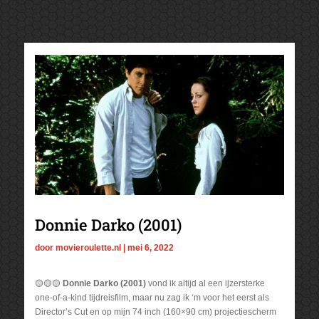
Donnie Darko (2001)
door
movieroulette.nl
|
mei 6, 2022
🟡🟡🟡
Donnie Darko (2001)
vond ik altijd al een ijzersterke
one-of-a-kind tijdreisfilm, maar nu zag ik ‘m voor het eerst als
Director’s Cut en op mijn 74 inch (160×90 cm) projectiescherm