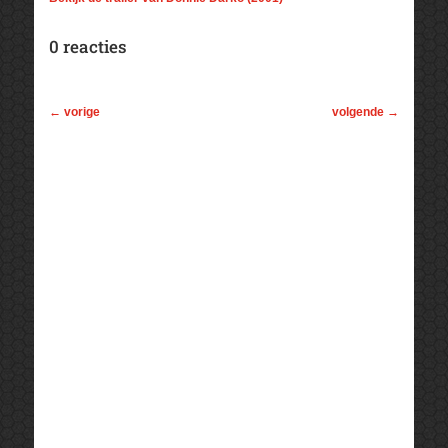
0 reacties
←
vorige
volgende
→