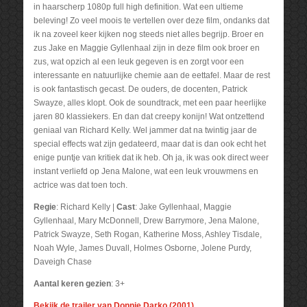
in haarscherp 1080p full high definition. Wat een ultieme
beleving! Zo veel moois te vertellen over deze film, ondanks dat
ik na zoveel keer kijken nog steeds niet alles begrijp. Broer en
zus Jake en Maggie Gyllenhaal zijn in deze film ook broer en
zus, wat opzich al een leuk gegeven is en zorgt voor een
interessante en natuurlijke chemie aan de eettafel. Maar de rest
is ook fantastisch gecast. De ouders, de docenten, Patrick
Swayze, alles klopt. Ook de soundtrack, met een paar heerlijke
jaren 80 klassiekers. En dan dat creepy konijn! Wat ontzettend
geniaal van Richard Kelly. Wel jammer dat na twintig jaar de
special effects wat zijn gedateerd, maar dat is dan ook echt het
enige puntje van kritiek dat ik heb. Oh ja, ik was ook direct weer
instant verliefd op Jena Malone, wat een leuk vrouwmens en
actrice was dat toen toch.
Regie
: Richard Kelly |
Cast
: Jake Gyllenhaal, Maggie
Gyllenhaal, Mary McDonnell, Drew Barrymore, Jena Malone,
Patrick Swayze, Seth Rogan, Katherine Moss, Ashley Tisdale,
Noah Wyle, James Duvall, Holmes Osborne, Jolene Purdy,
Daveigh Chase
Aantal keren gezien
: 3+
Bekijk de trailer van Donnie Darko (2001)