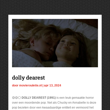
dolly dearest
door
movieroulette.nl
|
apr 13, 2024
🟡🟡⚪
DOLLY DEAREST (1991)
is een leuk gemaakte horror
over een moordende pop. Net als Chucky en Annabelle is deze
pop bezeten door een kwaadaardige entiteit en vermoord het