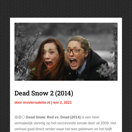
Dead Snow 2 (2014)
door
movieroulette.nl
|
nov 2, 2021
🟡🟡⚪
Dead Snow: Red vs. Dead (2014)
is een heel
vermakelijk vervolg op het succesvolle eerste deel uit 2009. Het
verhaal gaat direct verder waar het was gebleven en het blijft