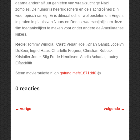
daarna anderhalf uur genieten van wraakzuchtige Nazi
zombies. De humor is heerlijk scherp en de slachtscènes zijn
weer episch ranzig. Er is ditmaal echter wel besloten om Engels
te praten in plaats van Noors en Deens, waarschijnlijk om deze
film toegankelijker te maken voor onder andere de Amerikaanse
kijkers.
Regie
: Tommy Wirkola |
Cast
: Vegar Hoel, Ørjan Gamst, Jocelyn
DeBoer, Ingrid Haas, Charlotte Frogner, Christian Rubeck,
Kristoffer Joner, Stig Frode Henriksen, Amrita Acharia, Laufey
Elíasdóttir
Steun movieroulette.nl op
gofund.me/e1871dd0
👍
0 reacties
←
vorige
volgende
→