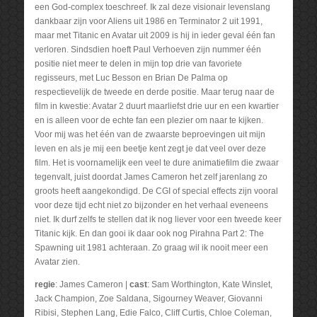
een God-complex toeschreef. Ik zal deze visionair levenslang
dankbaar zijn voor Aliens uit 1986 en Terminator 2 uit 1991,
maar met Titanic en Avatar uit 2009 is hij in ieder geval één fan
verloren. Sindsdien hoeft Paul Verhoeven zijn nummer één
positie niet meer te delen in mijn top drie van favoriete
regisseurs, met Luc Besson en Brian De Palma op
respectievelijk de tweede en derde positie. Maar terug naar de
film in kwestie: Avatar 2 duurt maarliefst drie uur en een kwartier
en is alleen voor de echte fan een plezier om naar te kijken.
Voor mij was het één van de zwaarste beproevingen uit mijn
leven en als je mij een beetje kent zegt je dat veel over deze
film. Het is voornamelijk een veel te dure animatiefilm die zwaar
tegenvalt, juist doordat James Cameron het zelf jarenlang zo
groots heeft aangekondigd. De CGI of special effects zijn vooral
voor deze tijd echt niet zo bijzonder en het verhaal eveneens
niet. Ik durf zelfs te stellen dat ik nog liever voor een tweede keer
Titanic kijk. En dan gooi ik daar ook nog Pirahna Part 2: The
Spawning uit 1981 achteraan. Zo graag wil ik nooit meer een
Avatar zien.
regie
: James Cameron |
cast
: Sam Worthington, Kate Winslet,
Jack Champion, Zoe Saldana, Sigourney Weaver, Giovanni
Ribisi, Stephen Lang, Edie Falco, Cliff Curtis, Chloe Coleman,