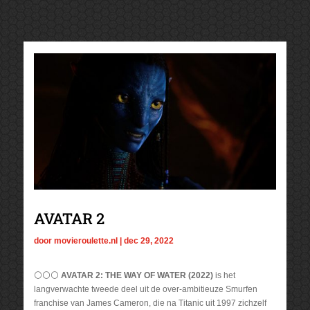
AVATAR 2
door
movieroulette.nl
|
dec 29, 2022
⚪⚪⚪
AVATAR 2: THE WAY OF WATER (2022)
is het
langverwachte tweede deel uit de over-ambitieuze Smurfen
franchise van James Cameron, die na Titanic uit 1997 zichzelf