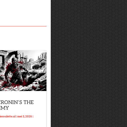
CRONIN’S THE
MMY
eroulette.nl
|
mei 3, 2026
|