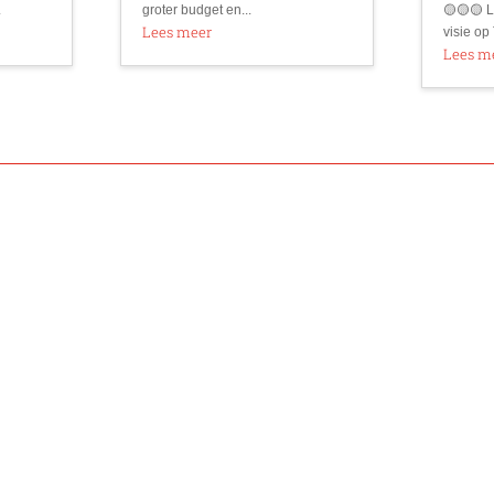
.
groter budget en...
🟡🟡🟡 L
Lees meer
visie op 
Lees m