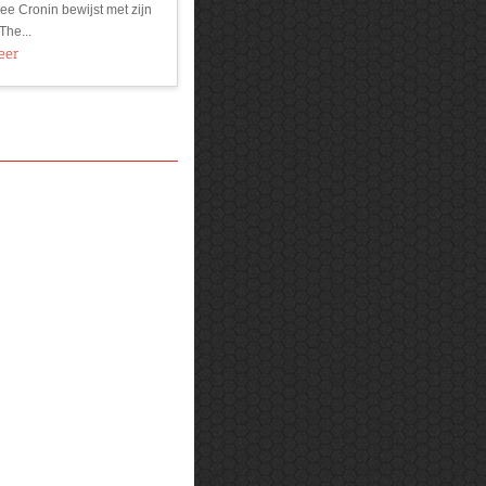
ee Cronin bewijst met zijn
The...
eer