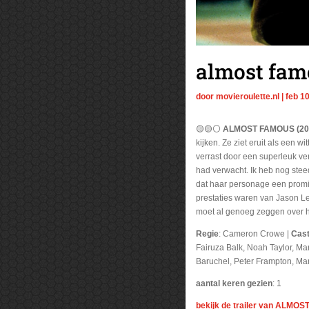
almost fam
door
movieroulette.nl
|
feb 1
🟡🟡⚪
ALMOST FAMOUS (20
kijken. Ze ziet eruit als een 
verrast door een superleuk ver
had verwacht. Ik heb nog ste
dat haar personage een promine
prestaties waren van Jason Le
moet al genoeg zeggen over het
Regie
: Cameron Crowe |
Cas
Fairuza Balk, Noah Taylor, Mar
Baruchel, Peter Frampton, Ma
aantal keren gezien
: 1
bekijk de trailer van ALMO