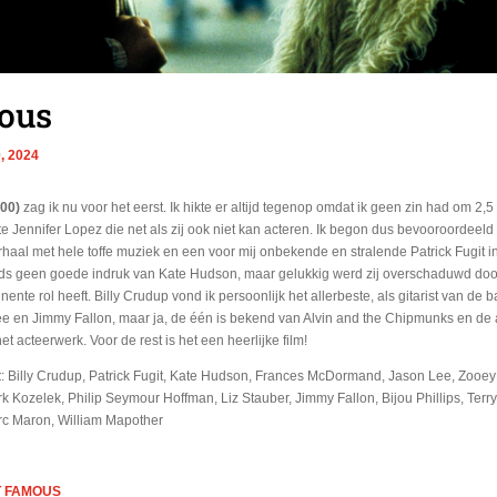
ous
0, 2024
00)
zag ik nu voor het eerst. Ik hikte er altijd tegenop omdat ik geen zin had om 2,
witte Jennifer Lopez die net als zij ook niet kan acteren. Ik begon dus bevooroordeel
haal met hele toffe muziek en een voor mij onbekende en stralende Patrick Fugit in 
eds geen goede indruk van Kate Hudson, maar gelukkig werd zij overschaduwd door
nte rol heeft. Billy Crudup vond ik persoonlijk het allerbeste, als gitarist van de b
e en Jimmy Fallon, maar ja, de één is bekend van Alvin and the Chipmunks en de 
 acteerwerk. Voor de rest is het een heerlijke film!
t
: Billy Crudup, Patrick Fugit, Kate Hudson, Frances McDormand, Jason Lee, Zooe
k Kozelek, Philip Seymour Hoffman, Liz Stauber, Jimmy Fallon, Bijou Phillips, Ter
rc Maron, William Mapother
ST FAMOUS