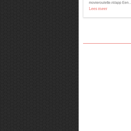
movieroulette.nl/app Een..
Lees meer