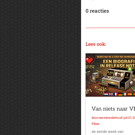
0 reacties
Lees ook:
Van niets naar 
door
movieroulette.nl
|
jul 27, 
Films
de eerste week van