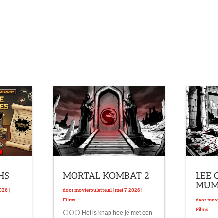
VHS
MORTAL KOMBAT 2
LEE 
MU
2026
|
door
movieroulette.nl
|
mei 7, 2026
|
Films
door
movi
Films
⚪⚪⚪ Het is knap hoe je met een