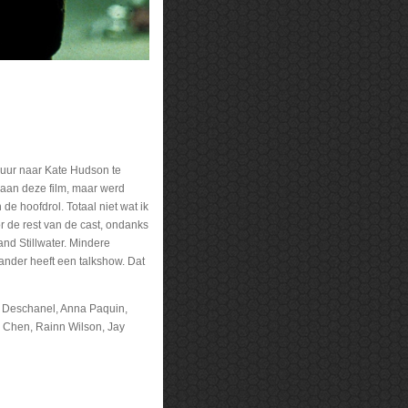
5 uur naar Kate Hudson te
d aan deze film, maar werd
de hoofdrol. Totaal niet wat ik
 de rest van de cast, ondanks
and Stillwater. Mindere
ander heeft een talkshow. Dat
y Deschanel, Anna Paquin,
ry Chen, Rainn Wilson, Jay