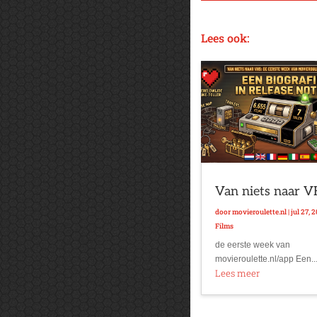
Lees ook:
Van niets naar 
door
movieroulette.nl
|
jul 27, 
Films
de eerste week van
movieroulette.nl/app Een..
Lees meer