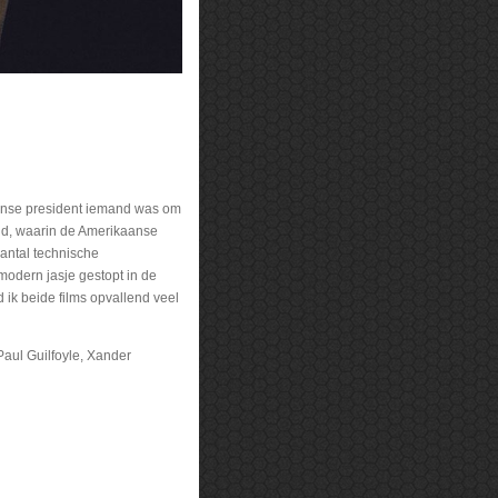
aanse president iemand was om
eld, waarin de Amerikaanse
aantal technische
modern jasje gestopt in de
ik beide films opvallend veel
aul Guilfoyle, Xander