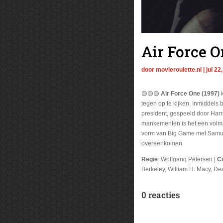
Air Force O
door
movieroulette.nl
|
jul 22
🟡🟡🟡
Air Force One (1997)
k
tegen op te kijken. Inmiddels
president, gespeeld door Harr
mankementen is het een volmaa
vorm van Big Game met Samuel 
overeenkomen.
Regie
: Wolfgang Petersen |
C
Berkeley, William H. Macy, De
0 reacties