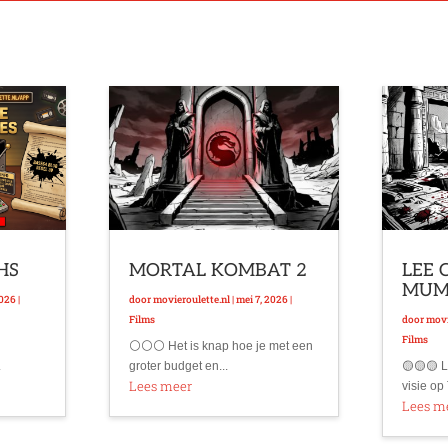
VHS
MORTAL KOMBAT 2
LEE 
MU
2026
|
door
movieroulette.nl
|
mei 7, 2026
|
Films
door
movi
Films
⚪⚪⚪ Het is knap hoe je met een
.
groter budget en...
🟡🟡🟡 L
Lees meer
visie op 
Lees m