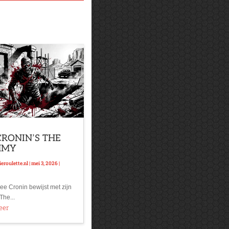
CRONIN’S THE
MMY
eroulette.nl
|
mei 3, 2026
|
ee Cronin bewijst met zijn
The...
eer