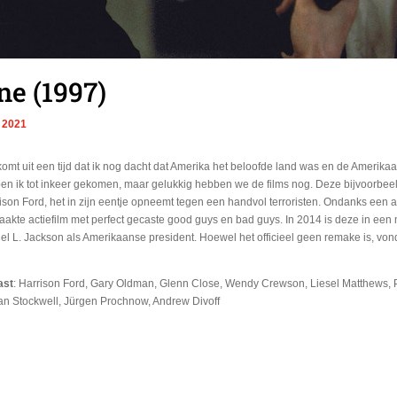
ne (1997)
, 2021
omt uit een tijd dat ik nog dacht dat Amerika het beloofde land was en de Amerik
 ben ik tot inkeer gekomen, maar gelukkig hebben we de films nog. Deze bijvoorbe
ison Ford, het in zijn eentje opneemt tegen een handvol terroristen. Ondanks een 
kte actiefilm met perfect gecaste good guys en bad guys. In 2014 is deze in een 
L. Jackson als Amerikaanse president. Hoewel het officieel geen remake is, vond 
ast
: Harrison Ford, Gary Oldman, Glenn Close, Wendy Crewson, Liesel Matthews, P
an Stockwell, Jürgen Prochnow, Andrew Divoff